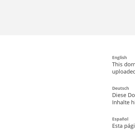
English
This dom
uploaded
Deutsch
Diese Do
Inhalte h
Español
Esta pág