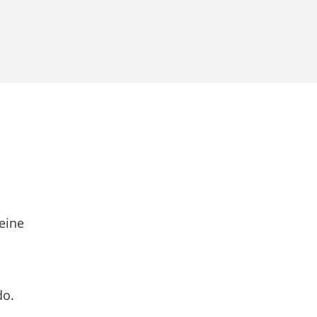
eine
do.